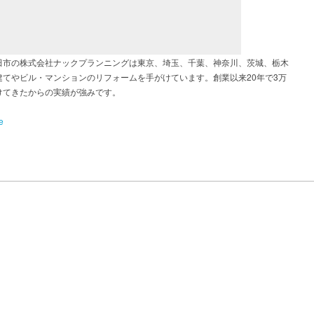
田市の株式会社ナックプランニングは東京、埼玉、千葉、神奈川、茨城、栃木
建てやビル・マンションのリフォームを手がけています。創業以来20年で3万
けてきたからの実績が強みです。
e