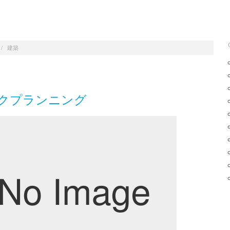
/
建築
クプランニング