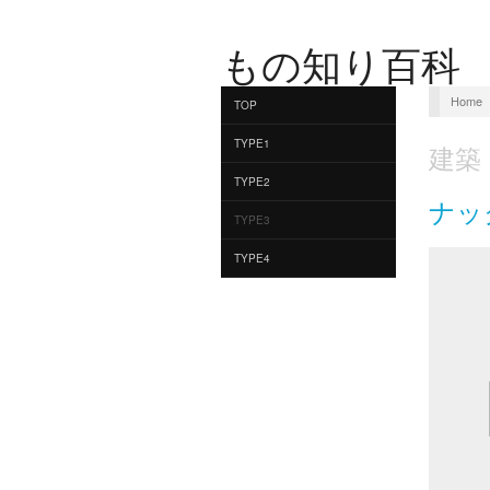
もの知り百科
Home
TOP
TYPE1
建築
TYPE2
ナッ
TYPE3
TYPE4