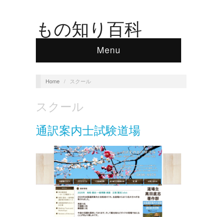
もの知り百科
Menu
Home
/
スクール
スクール
通訳案内士試験道場