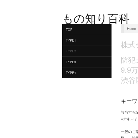
もの知り百科
Home
TOP
TYPE1
株式
TYPE2
防犯
TYPE3
9.
TYPE4
渋谷
キーワ
該当する
※テキスト
一般のご
様へ、設