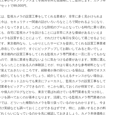
セットで99,000円。
には、監視カメラの設置工事をしてくれる業者が、非常に多く見かけられま
に今は、セキュリティー関連の話がいろいろなところで聞かれるようになり、
るさくなってきました。このような防犯のブームとなっている時代に乗り遅れ
にも、自宅に監視カメラを設けることには非常に大きな価値があるといえま
カメラを設置することによって、それだけでも毎日を安心して過ごせるように
です。東京都内なら、しっかりとしたサービスを提供してくれる設置工事業者
ん存在しているので、すぐにピックアップしてお願いしてみると良いでしょ
、東京都内の設置工事をしてくれる監視カメラ専門業者と一言に言ってもかな
るので、適当に業者を選ばないように気をつける必要があります。実際に選ん
てもらったことがある人の体験談こそが、やはり最も大きな参考材料となって
で覚えておきたいところです。経験者が身の回りにいる場合は、都内でオスス
を紹介してもらうと早いでしょう。紹介してもらえるチャンスがない場合は、
インターネット上からでも東京にフォーカスし、監視カメラの設置工事をして
門業者をピックアップできるので、そこから探しておくのが得策です。口コミ
トや個人のブログなどから、東京で選ばれ続けている専門業者を見つけ出し、
ージを調べておくのが基本となります。活躍している監視カメラ専門業者のホ
ジでは、どういった種類のカメラを取り扱っているのかもわかりますし、今ま
付け実績なども調べておくことができるはずです。特に、お願いするときの料
どれくらいになっているのかを先に確認しておきましょう。カメラ本体価格と