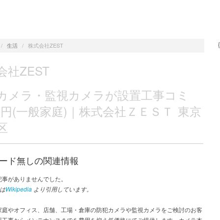
/
生活
/
株式会社ZEST
会社ZEST
カメラ・監視カメラが設置工事コミ
9万円(一般家庭)｜株式会社ＺＥＳＴ 東京
区
ード無しの関連情報
記事がありませんでした。
は
Wikipedia
より引用しています。
家庭やオフィス、店舗、工場・倉庫の防犯カメラや監視カメラをご検討のお客
置工事からメンテナンスまでを費用を抑え低価格にてご提供します。カメラ本