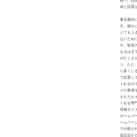
体と設置が
東京都内
す。確か
とてもう
ないため
す。監視
なるはず
がたくさ
う。ただ
り多くい
で設置し
くれるの
メの業者
もちろん
くれる専
情報サイ
ホームペ
ームペー
での取り
金設定が