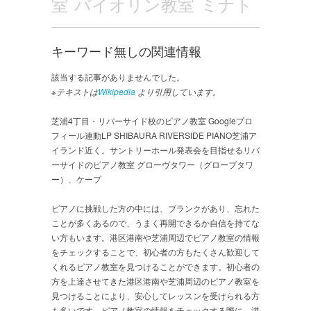
室 バイオリン教室 ミナト
キーワード無しの関連情報
該当する記事がありませんでした。
※テキストは
Wikipedia
より引用しています。
芝浦4丁目・リバーサイド校のピアノ教室 Googleプロ
フィール連動LP SHIBAURA RIVERSIDE PIANO芝浦ア
イランド近く。サントリーホール発表会を目指せるリバ
ーサイドのピアノ教室 グローヴタワー（グローブタワ
ー）、ケープ
ピアノに挑戦した方の中には、ブランクがあり、忘れた
ことが多くあるので、うまく再開できるか自信を持てな
い方もいます。港区港南や芝浦周辺でピアノ教室の情報
をチェックすることで、初心者の方もたくさん歓迎して
くれるピアノ教室を見つけることができます。初心者の
方を上達させてきた港区港南や芝浦周辺のピアノ教室を
見つけることにより、安心してレッスンを受けられる方
も多いです。ピアノ教室の情報をチェックする際に、港