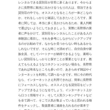
レンタルできる貸別荘が非常に多くあります。今からま
さに長野県に観光に出かけるつもりの人は、宿泊できる
貸別荘の中でも、オススメとなるところが一体どこなの
か、それをしっかりと確認しておきたいところです。業
者に関しては、本当に多く見かけられるため、素人判断
で選ばないようにしておきましょう。実際に長野県の業
者に声をかけて、貸別荘をレンタルしたことがある人の
体験談に着目し、それを参考にしながらピックアップす
るのがお勧めです。なかなか見つからない時もあるかも
しれないですが、そんな時こそ諦めずに、自分自身や家
族全員、そしてパートナーが納得できるような、素晴ら
しい貸別荘をしっかりと探すことが重要となります。教
えてもらえるようなコネクションがない場合も、長野県
であれば有名なところも多いので、あきらめず雑誌やイ
ンターネットを利用して調べるべきです。特に今の時代
なら、インターネットさえ利用できれば、簡単に長野県
にフォーカスしながら、オススメとなる貸別荘をピック
アップできるようになるでしょう。インターネット上か
ら口コミ情報サイト、そして人気ランキングサイトなど
を全て調べて、そこで人気が集まっていると思われる物
件をチェックし、取扱業者に連絡を入れるのが基本で