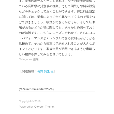
す。業者のホームページを見れば、今その業者が提供し
ている長野県の貸別荘の種類、そして間取りや料金設定
などをチェックしておくことができます。特に料金設定
に関しては、業者によって全く異なってくるので気をつ
けておきましょう。喫煙ができるかどうか、そして駐車
場があるかどうか等に関しても、あらかじめ調べておく
のが無難です。こちらのニーズに合わせて、さらにコス
トパフォーマンスよくレンタルできる貸別荘かどうかを
見極めて、それから慎重に予約を入れることが大きなポ
イントとなります。家族全員が納得できるような素晴ら
しい物件を探してみると良いでしょう。
Categories:
趣味
【関連情報：
長野 貸別荘
】
{%%recommends02%%}
Copyright © 2018
Powered by
Oxygen Theme
.