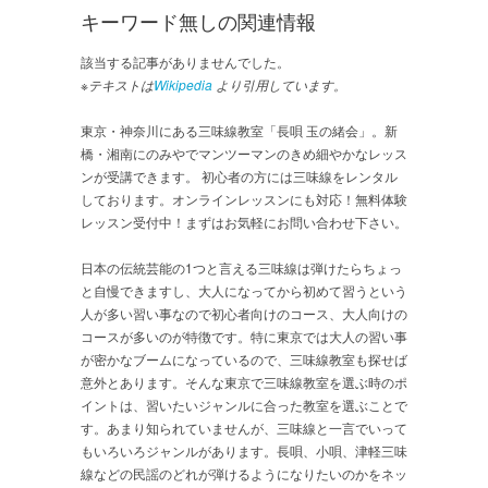
キーワード無しの関連情報
該当する記事がありませんでした。
※テキストは
Wikipedia
より引用しています。
東京・神奈川にある三味線教室「長唄 玉の緒会」。新
橋・湘南にのみやでマンツーマンのきめ細やかなレッス
ンが受講できます。 初心者の方には三味線をレンタル
しております。オンラインレッスンにも対応！無料体験
レッスン受付中！まずはお気軽にお問い合わせ下さい。
日本の伝統芸能の1つと言える三味線は弾けたらちょっ
と自慢できますし、大人になってから初めて習うという
人が多い習い事なので初心者向けのコース、大人向けの
コースが多いのが特徴です。特に東京では大人の習い事
が密かなブームになっているので、三味線教室も探せば
意外とあります。そんな東京で三味線教室を選ぶ時のポ
イントは、習いたいジャンルに合った教室を選ぶことで
す。あまり知られていませんが、三味線と一言でいって
もいろいろジャンルがあります。長唄、小唄、津軽三味
線などの民謡のどれが弾けるようになりたいのかをネッ