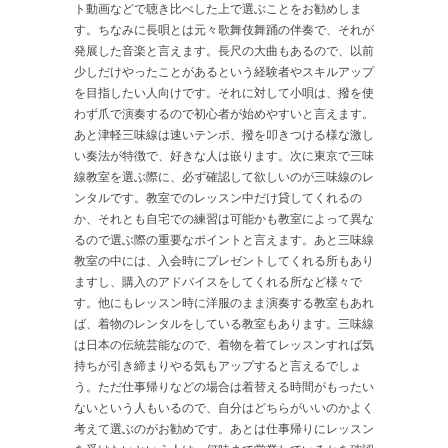
ト動画などで聴き比べした上で選ぶことをお勧めしま
す。ちなみに長唄とは元々歌舞伎舞踊の伴奏で、それが
発展した音楽と言えます。長尺の大曲もあるので、以前
少しだけやったことがあるという経験者やスキルアップ
を目指したい人向けです。それに対して小唄は、撥を使
わず爪で演奏するので初心者が始めやすいと言えます。
あと津軽三味線は速いテンポ、撥を叩きつける様な激し
い奏法が特徴で、好きな人は嵌ります。次に東京で三味
線教室を選ぶ際に、必ず確認して欲しいのが三味線のレ
ンタルです。教室でのレッスン中だけ貸してくれるの
か、それとも自宅での練習は可能かも教室によって異な
るので選ぶ際の重要なポイントと言えます。あと三味線
教室の中には、入会時にプレゼントしてくれる所もあり
ますし、購入のアドバイスをしてくれる所など様々で
す。他にもレッスン時に洋服のまま演奏する教室もあれ
ば、着物のレンタルをしている教室もあります。三味線
は日本の伝統芸能なので、着物を着てレッスンすれば気
持ちが引き締まりやる気もアップすると言えるでしょ
う。ただ仕事帰りなどの場合は着替える時間がもったい
ないという人もいるので、自分はどちらがいいのかよく
考えて選ぶのがお勧めです。あとは仕事帰りにレッスン