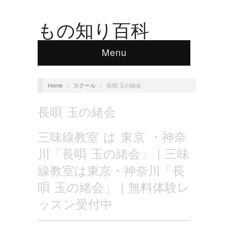
もの知り百科
Menu
Home
/
スクール
/
長唄 玉の緒会
長唄 玉の緒会
三味線教室 は 東京 ・神奈
川「長唄 玉の緒会」 | 三味
線教室は東京・神奈川「長
唄 玉の緒会」｜無料体験レ
ッスン受付中