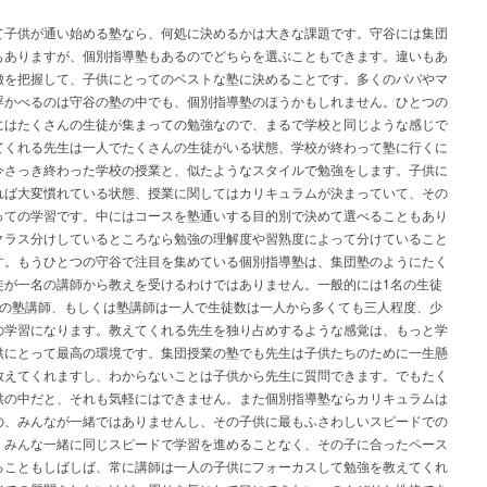
て子供が通い始める塾なら、何処に決めるかは大きな課題です。守谷には集団
もありますが、個別指導塾もあるのでどちらを選ぶこともできます。違いもあ
徴を把握して、子供にとってのベストな塾に決めることです。多くのパパやマ
浮かべるのは守谷の塾の中でも、個別指導塾のほうかもしれません。ひとつの
にはたくさんの生徒が集まっての勉強なので、まるで学校と同じような感じで
てくれる先生は一人でたくさんの生徒がいる状態、学校が終わって塾に行くに
今さっき終わった学校の授業と、似たようなスタイルで勉強をします。子供に
れば大変慣れている状態、授業に関してはカリキュラムが決まっていて、その
っての学習です。中にはコースを塾通いする目的別で決めて選べることもあり
クラス分けしているところなら勉強の理解度や習熟度によって分けていること
す。もうひとつの守谷で注目を集めている個別指導塾は、集団塾のようにたく
徒が一名の講師から教えを受けるわけではありません。一般的には1名の生徒
名の塾講師、もしくは塾講師は一人で生徒数は一人から多くても三人程度、少
の学習になります。教えてくれる先生を独り占めするような感覚は、もっと学
供にとって最高の環境です。集団授業の塾でも先生は子供たちのために一生懸
教えてくれますし、わからないことは子供から先生に質問できます。でもたく
供の中だと、それも気軽にはできません。また個別指導塾ならカリキュラムは
の、みんなが一緒ではありませんし、その子供に最もふさわしいスピードでの
。みんな一緒に同じスピードで学習を進めることなく、その子に合ったペース
ることもしばしば、常に講師は一人の子供にフォーカスして勉強を教えてくれ