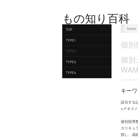
もの知り百科
Home
TOP
TYPE1
個別
TYPE2
個別
TYPE3
WA
TYPE4
キーワ
該当する
※テキスト
個別指導
カリキュ
指し、成