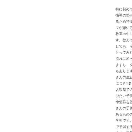
特に初め
指導の塾
るため特
マが思い
教室の中
す。教え
しても、
とってみ
流れに沿
ますし、
もありま
さんの生
につき1
人数制で
びたい子
命勉強を
さんの子
あるもの
学習です
で学習す