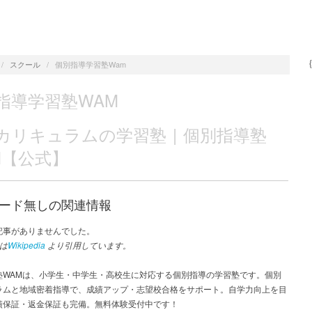
/
スクール
/
個別指導学習塾Wam
指導学習塾WAM
カリキュラムの学習塾 | 個別指導塾
M【公式】
ード無しの関連情報
記事がありませんでした。
は
Wikipedia
より引用しています。
塾WAMは、小学生・中学生・高校生に対応する個別指導の学習塾です。個別
ラムと地域密着指導で、成績アップ・志望校合格をサポート。自学力向上を目
績保証・返金保証も完備。無料体験受付中です！