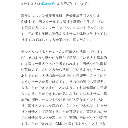
※テキストは
Wikipedia
より引用しています。
演技レッスンは俳優養成所・声優養成所【スタジオ
CAN】で。当スクールでは演技を基礎から学び、プロ
を目指す方にマンツーマンでのレッスンを行っていま
す。初心者も年齢も関係ありません！体験入学行ってお
りますので詳しくは入会案内をご覧ください。
テレビをつけるとたくさんの芸能人が活躍しています
が、そのような華やかな舞台で活躍している人も基本的
には昔は一般人だったと考えられます。当然ながら両親
が芸能人で小さいときから活躍しているようなケースも
ありますが、大抵の場合は途中から芸能界に入っていく
ようなケースが多いはずです。そのため誰でも芸能界に
入ることができますが、どのようにすれば効率的に芸能
人になることができるのか気になるかもしれません。基
本的に演技レッスンを受けるのが大切なポイントであ
り、演技のスキルを高めていくことができれば、しっか
りと俳優として活躍することが可能です。芸能界のなか
でも俳優はランクが高いので、実際にテレビなどで活躍
することができれば、CMに出演するようなこともでき