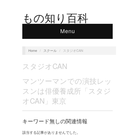
もの知り百科
Menu
Home
/
スクール
/
スタジオCAN
スタジオCAN
マンツーマンでの演技レッ
スンは俳優養成所「スタジ
オCAN」東京
キーワード無しの関連情報
該当する記事がありませんでした。