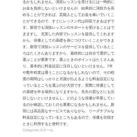
るかもしれません。演技レッスンを受けるには一時的に
お金を負担しないといけませんが、結果的に演技力を高
めることができれば、芸能人としてお金を稼いでいくこ
とができるので、すぐにレッスン代は回収できるはずで
す。新宿でも演技レッスンのサポートを受けることはで
きますし、充実した内容でレッスンを提供してくれます
から、俳優としての基礎を身につけていくことができま
す。新宿で演技レッスンのサービスを提供しているとこ
ろはたくさんありますから、最終的には自分で選択して
選ぶことが重要です。選ぶときのポイントはたくさんあ
り、基本的に料金設定に注目しないといけません。1年
や数年程度は通うことになるかもしれないので、その程
度の期間はしっかりと月謝が払えるような料金設定にな
っているところを選ぶのが大切です。実際に俳優として
の基礎を作る場所になりますから、先生の質などにも注
目しないといけませんし、どのような俳優が卒業してい
るのか確認しておくのも重要になるかもしれません。新
宿には高品質なサービスでありながら、リーズナブルな
料金設定になっているところもあるので、俳優を目指す
ときに利用すると便利です。
Categories:
スクール