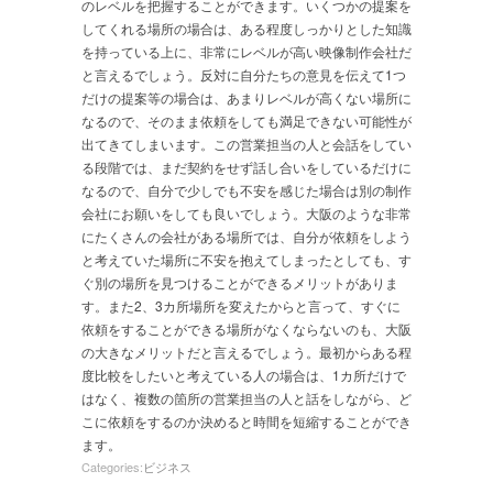
のレベルを把握することができます。いくつかの提案を
してくれる場所の場合は、ある程度しっかりとした知識
を持っている上に、非常にレベルが高い映像制作会社だ
と言えるでしょう。反対に自分たちの意見を伝えて1つ
だけの提案等の場合は、あまりレベルが高くない場所に
なるので、そのまま依頼をしても満足できない可能性が
出てきてしまいます。この営業担当の人と会話をしてい
る段階では、まだ契約をせず話し合いをしているだけに
なるので、自分で少しでも不安を感じた場合は別の制作
会社にお願いをしても良いでしょう。大阪のような非常
にたくさんの会社がある場所では、自分が依頼をしよう
と考えていた場所に不安を抱えてしまったとしても、す
ぐ別の場所を見つけることができるメリットがありま
す。また2、3カ所場所を変えたからと言って、すぐに
依頼をすることができる場所がなくならないのも、大阪
の大きなメリットだと言えるでしょう。最初からある程
度比較をしたいと考えている人の場合は、1カ所だけで
はなく、複数の箇所の営業担当の人と話をしながら、ど
こに依頼をするのか決めると時間を短縮することができ
ます。
Categories:
ビジネス