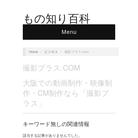
もの知り百科
Menu
Home
/
ビジネス
/
撮影プラス.com
撮影プラス.COM
大阪での動画制作・映像制
作・CM制作なら「撮影プ
ラス」
キーワード無しの関連情報
該当する記事がありませんでした。