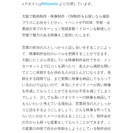
※テキストは
Wikipedia
より引用しています。
大阪で動画制作・映像制作・CM制作をお探しなら撮影
プラスにお任せください。イベントやTVCM、学校・企
業紹介等プロモーション実績多数！ドローンを駆使した
空撮で魅力のある映像をご提供いたします。
営業の担当の人としっかりと話し合いをすることによっ
て、映像制作会社のレベルを把握することができます。
大阪にたくさん存在している映像制作会社ですが、イン
ターネット上で口コミを調べたり、友人から感想を聞い
てどこに依頼するか決める人がほとんどになります。依
頼をする段階では、まだ実際に映像を納品してもらって
いるわけではないので、本当にクオリティーが高い映像
を作成してもらうことができるのか不安を感じてしまう
でしょう。少しでも高いクオリティーの映像を納品して
もらいたいと考えている場合は、営業担当の人としっか
りと話をするようにしましょう。どんな映像を作っても
らいたいのかイメージを伝えることによって、制作会社
の方からも様々な提案をしてもらうことができます。こ
の提案の内容で自分が依頼をしようとしている制作会社