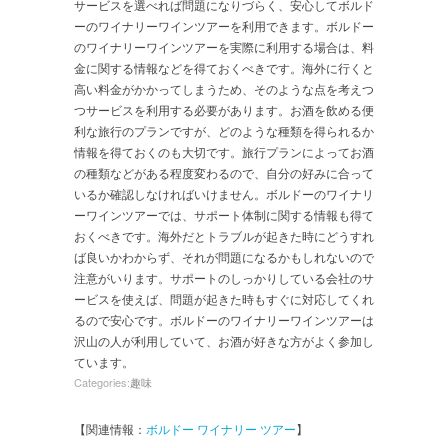
サービスを選べれば問題になりづらく、安心してボルド
ーのワイナリーワインツアーを利用できます。ボルドー
のワイナリーワインツアーを実際に利用する場合は、料
金に関する情報などを得ておくべきです。海外に行くと
高い料金がかかってしまうため、そのような点を考えつ
つサービスを利用する必要があります。お酒を飲める便
利な旅行のプランですが、どのような種類を得られるか
情報を得ておくのも大切です。旅行プランによってお酒
の種類などがある程度変わるので、自分の好みに合って
いるか確認しなければいけません。ボルドーのワイナリ
ーワインツアーでは、サポート体制に関する情報も得て
おくべきです。海外だとトラブルが起きた時にどうすれ
ば良いかわからず、それが問題になるかもしれないので
注意がいります。サポートのしっかりしている会社のサ
ービスを使えば、問題が起きた時もすぐに対応してくれ
るので安心です。ボルドーのワイナリーワインツアーは
沢山の人が利用していて、お酒が好きな方がよく参加し
ています。
Categories:
趣味
【関連情報：
ボルドー ワイナリー ツアー
】