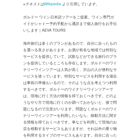
※テキストは
Wikipedia
より引用しています。
ボルドー ワイン日本語ツアーをご提案。ワイン専門ガ
イドがシャトー予約手配から通訳まで個人旅行をお手伝
いします｜AEVA TOURS
海外旅行は多くのプランがあるので、自分に合ったもの
を選べる良さがあります。お酒が有名な地域では特別な
サービスを提供していて、試飲などができる旅行のプラ
ンを提供しているところも存在します。ボルドーのワイ
ナリーワインツアーは人気が高く、沢山の人が便利なサ
ービスを使っています。特別なサービスを利用する場合
は事前の準備もいるので、そのような点を考えつつ利用
するべきです。ボルドーのワイナリーワインツアーで
は、現地に行く方法の情報を得ておくべきです。どのよ
うなやり方で現地に行くのか調べておかないと、後で問
題になるので注意がいります。問題なくボルドーのワイ
ナリーワインツアーを利用したいなら、移動方法に関す
る情報を得ておくべきです。車などを利用して現地のお
店を移動するサービスもありますが、それ以外の乗り物
を利用するタイプのサービスもあります。自分に合った