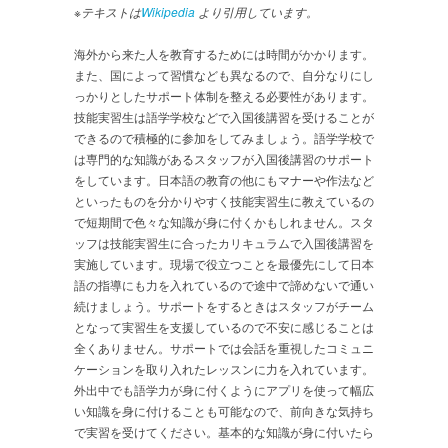
※テキストは
Wikipedia
より引用しています。
海外から来た人を教育するためには時間がかかります。
また、国によって習慣なども異なるので、自分なりにし
っかりとしたサポート体制を整える必要性があります。
技能実習生は語学学校などで入国後講習を受けることが
できるので積極的に参加をしてみましょう。語学学校で
は専門的な知識があるスタッフが入国後講習のサポート
をしています。日本語の教育の他にもマナーや作法など
といったものを分かりやすく技能実習生に教えているの
で短期間で色々な知識が身に付くかもしれません。スタ
ッフは技能実習生に合ったカリキュラムで入国後講習を
実施しています。現場で役立つことを最優先にして日本
語の指導にも力を入れているので途中で諦めないで通い
続けましょう。サポートをするときはスタッフがチーム
となって実習生を支援しているので不安に感じることは
全くありません。サポートでは会話を重視したコミュニ
ケーションを取り入れたレッスンに力を入れています。
外出中でも語学力が身に付くようにアプリを使って幅広
い知識を身に付けることも可能なので、前向きな気持ち
で実習を受けてください。基本的な知識が身に付いたら