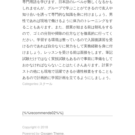
専門用語を学びます。日本語のレベルが難しくなるかも
しれませんが、グループで学ぶことができるので友人や
知り合いを誘って専門的な知識を身に付けましょう。男
性であれば現地で働けるように体力のトレーニングをす
ることもあります。また、授業が始まる前は朝礼をする
ので、ゴミの分別や掃除の仕方などを徹底的に行ってく
ださい。学習する環境は整っているので入国後講習を受
けるのであれば自分なりに努力をして実務経験を身に付
けましょう。レッスンを受ける前は面接をします。筆記
試験だけではなく実技試験もあるので事前に準備をして
おかなければならないことはたくさんあります。計算テ
ストの他にも現地で活躍できるか適性検査をすることも
あるので計画的に学習計画を立てるようにしましょう。
Categories:
スクール
{%%recommends02%%}
Copyright © 2018
Powered by
Oxygen Theme
.