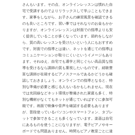
さんもいます。その点、オンラインレッスンは慣れた自
宅で受講するのでよりリラックスして学ぶこともできま
す。家事をしながら、お子さんの練習風景を確認できる
のも良いところです。習い事ではそれなりのお金もかか
りますが、オンラインレッスンは対面での指導よりも安
く提供していることが多くなっています。節約をしなが
ら、質の高いレッスンを受けたいという人にもおすすめ
です。対面での指導とは違い、ネットを通じての指導は
コミュニケーションが取りにくいというイメージもあり
ます。それゆえ、自宅でも通学と同じぐらい高品質な指
導を受けるなら講師の質も重視したいものです。経験豊
富な講師が在籍するピアノスクールであるかどうかも確
認しておきましょう。オンラインでの指導となると、特
別な準備が必要と感じる人もいるかもしれません。現在
では光回線などネット環境が整備された家庭も多く、特
別な機材がなくてもネットが通じていればすぐに参加可
能です。画面で映像や音声を確認する必要もあります
が、普段使っているパソコンやスマートフォン、タブレ
ットで参加できることも多くなっています。楽器は自宅
にあるものを使うことになりますが、電子ピアノやキー
ボードでも問題ありません。時間もピアノ教室ごとに違