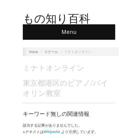
もの知り百科
Menu
Home
/
スクール
/
ミナトオンライン
ミナトオンライン
東京都港区のピアノ/バイ
オリン教室
キーワード無しの関連情報
該当する記事がありませんでした。
※テキストは
Wikipedia
より引用しています。