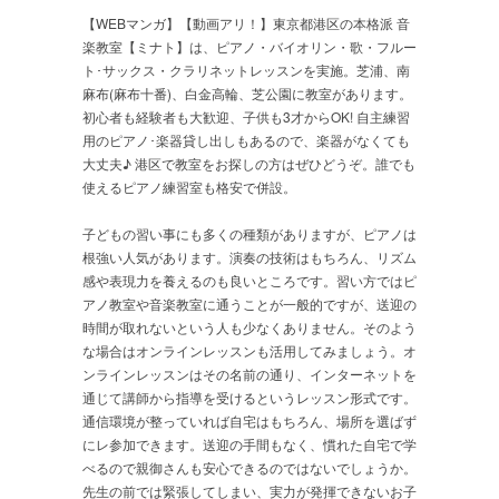
【WEBマンガ】【動画アリ！】東京都港区の本格派 音
楽教室【ミナト】は、ピアノ・バイオリン・歌・フルー
ト･サックス・クラリネットレッスンを実施。芝浦、南
麻布(麻布十番)、白金高輪、芝公園に教室があります。
初心者も経験者も大歓迎、子供も3才からOK! 自主練習
用のピアノ･楽器貸し出しもあるので、楽器がなくても
大丈夫♪ 港区で教室をお探しの方はぜひどうぞ。誰でも
使えるピアノ練習室も格安で併設。
子どもの習い事にも多くの種類がありますが、ピアノは
根強い人気があります。演奏の技術はもちろん、リズム
感や表現力を養えるのも良いところです。習い方ではピ
アノ教室や音楽教室に通うことが一般的ですが、送迎の
時間が取れないという人も少なくありません。そのよう
な場合はオンラインレッスンも活用してみましょう。オ
ンラインレッスンはその名前の通り、インターネットを
通じて講師から指導を受けるというレッスン形式です。
通信環境が整っていれば自宅はもちろん、場所を選ばず
にレ参加できます。送迎の手間もなく、慣れた自宅で学
べるので親御さんも安心できるのではないでしょうか。
先生の前では緊張してしまい、実力が発揮できないお子