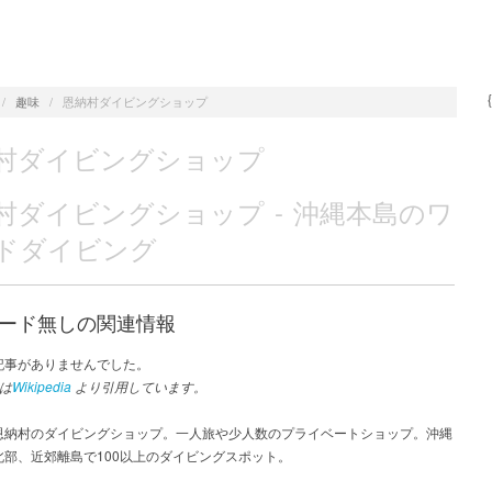
/
趣味
/
恩納村ダイビングショップ
村ダイビングショップ
村ダイビングショップ - 沖縄本島のワ
ドダイビング
ード無しの関連情報
記事がありませんでした。
は
Wikipedia
より引用しています。
恩納村のダイビングショップ。一人旅や少人数のプライベートショップ。沖縄
北部、近郊離島で100以上のダイビングスポット。