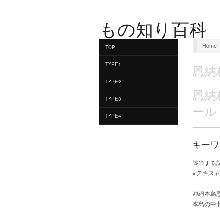
もの知り百科
Home
TOP
TYPE1
恩納
TYPE2
恩納
TYPE3
ール
TYPE4
キーワ
該当する
※テキスト
沖縄本島
本島の中