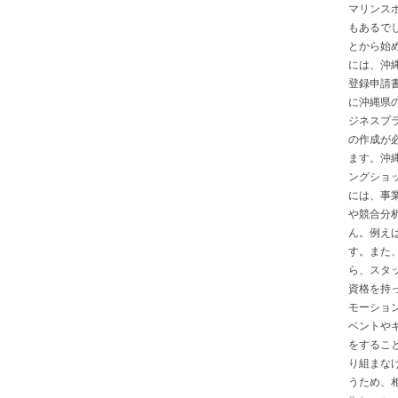
マリンス
もあるで
とから始
には、沖
登録申請
に沖縄県
ジネスプ
の作成が
ます。沖
ングショ
には、事
や競合分
ん。例え
す。また
ら、スタ
資格を持
モーショ
ベントや
をするこ
り組まな
うため、