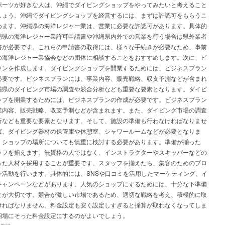
ポーツが好きな人は、沖縄でダイビングショップをやってみたいと考えること
しょう。沖縄でダイビングショップを経営するには、まずは許認可をもらうこ
めます。沖縄県の海洋レジャー業は、営業に必要な許認可があります。具体的
縄県の海洋レジャー業許可申請書や沖縄県内外での営業を行う場合は県外業者
書が必要です。これらの申請書の取得には、様々な手続きが必要なため、事前
の海洋レジャー業協会などの団体に相談することをおすすめします。次に、ビ
ランを作成します。ダイビングショップを開業するためには、ビジネスプラン
必要です。ビジネスプランには、事業内容、販売戦略、収支予測などが含まれ
縄県のダイビング市場の調査や競合分析なども重要な要素となります。ダイビ
ップを開業するためには、ビジネスプランの作成が必要です。ビジネスプラン
業内容、販売戦略、収支予測などが含まれます。また、ダイビング市場の調査
析なども重要な要素となります。そして、施設の準備も行わなければなりませ
ば、ダイビング器材の保管庫や休憩室、シャワールームなどが必要となりま
、ショップの場所についても慎重に検討する必要があります。準備が揃った
ッフを揃えます。無資格の人ではなく、インストラクターやスキッパーなどの
った人材を採用することが重要です。スタッフを揃えたら、集客のためのプロ
ン活動を行います。具体的には、SNSや口コミを活用したマーケティング、イ
キャンペーンなどがあります。人気のショップにするためには、十分な下準備
とが大切です。競合が激しい市場であるため、適切な戦略を考え、積極的に取
ければなりません。料金設定も安く設定しすぎると採算が取れなくなってしま
相場にそった料金設定にするのがよいでしょう。