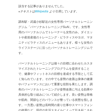
該当する記事がありませんでした。
※テキストは
Wikipedia
より引用しています。
調布駅・武蔵小杉駅近の女性専用パーソナルトレーニン
グジム「パーソナルトレーニングSuAi」です。女性専
用のパーソナルジムでトレーナーも女性のみ。ダイエッ
トや産前産後のトレーニング・ピラティスやヨガ、マタ
ニティピラティスのメニューもあります。様々な女性の
ライフステージに沿ったパーソナルトレーニングジムで
す。
パーソナルトレーニングは個々の目標に合わせたカスタ
マイズされたトレーニングプログラムを提供すること
で、健康やフィットネスの目標を達成する手段として広
く知られています。その中でも姿勢の改善は身体の健康
やパフォーマンスにおいて重要な役割を果たします。調
布のパーソナルトレーニングが姿勢改善に与える効果や
具体的な取り組みについて紹介します。良い姿勢は骨格
や筋肉、関節などのバランスが整っている状態を指しま
す。一方悪い姿勢は長時間の座り仕事やスマートフォン
の使用など、現代の生活スタイルによって引き起こされ