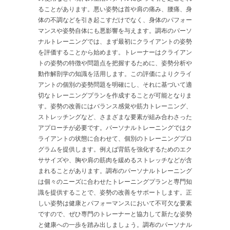
ることがあります。悪い姿勢は首や肩の痛み、腰痛、身
体の不調などを引き起こすだけでなく、身体のパフォー
マンスや姿勢自体にも悪影響を与えます。調布のパーソ
ナルトレーニングでは、まず最初にクライアントの姿勢
を評価することから始めます。トレーナーはクライアン
トの姿勢の特徴や問題点を把握するために、姿勢分析や
動作解剖学の知識を活用します。この評価によりクライ
アントの個別の姿勢問題を明確にし、それに基づいて適
切なトレーニングプランを作成することが可能となりま
す。姿勢の改善にはバランス感覚や筋力トレーニング、
ストレッチングなど、さまざまな要素が組み合わさった
アプローチが必要です。パーソナルトレーニングではク
ライアントの状態に合わせて、個別のトレーニングプロ
グラムを提供します。例えば背筋を強化するためのエク
ササイズや、胸や肩の筋肉を緩めるストレッチなどが含
まれることがあります。調布のパーソナルトレーニング
は個々のニーズに合わせたトレーニングプランと専門知
識を提供することで、姿勢の改善をサポートします。正
しい姿勢は健康とパフォーマンスにおいて不可欠な要素
ですので、ぜひ専門のトレーナーと協力して新たな姿勢
と健康への一歩を踏み出しましょう。調布のパーソナル