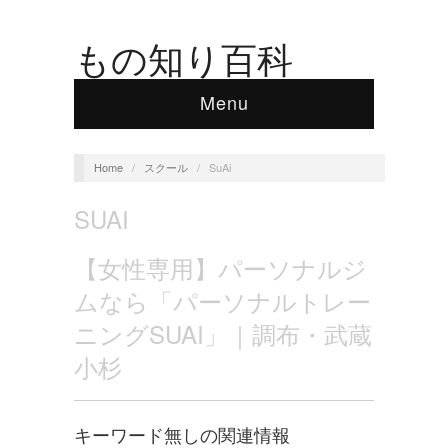
もの知り百科
Menu
Home
/
スクール
/
SuAi
SUAI
【女性専用】パーソナルジ
ムなら「パーソナルトレー
ニングSUAI」｜調布・武蔵
小杉
キーワード無しの関連情報