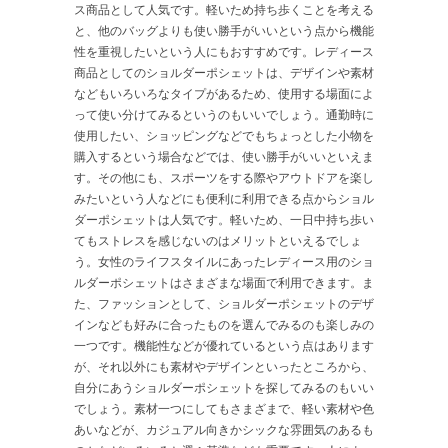
ス商品として人気です。軽いため持ち歩くことを考える
と、他のバッグよりも使い勝手がいいという点から機能
性を重視したいという人にもおすすめです。レディース
商品としてのショルダーポシェットは、デザインや素材
などもいろいろなタイプがあるため、使用する場面によ
って使い分けてみるというのもいいでしょう。通勤時に
使用したい、ショッピングなどでもちょっとした小物を
購入するという場合などでは、使い勝手がいいといえま
す。その他にも、スポーツをする際やアウトドアを楽し
みたいという人などにも便利に利用できる点からショル
ダーポシェットは人気です。軽いため、一日中持ち歩い
てもストレスを感じないのはメリットといえるでしょ
う。女性のライフスタイルにあったレディース用のショ
ルダーポシェットはさまざまな場面で利用できます。ま
た、ファッションとして、ショルダーポシェットのデザ
インなども好みに合ったものを選んでみるのも楽しみの
一つです。機能性などが優れているという点はあります
が、それ以外にも素材やデザインといったところから、
自分にあうショルダーポシェットを探してみるのもいい
でしょう。素材一つにしてもさまざまで、軽い素材や色
あいなどが、カジュアル向きかシックな雰囲気のあるも