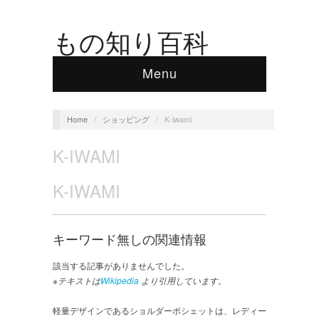
もの知り百科
Menu
Home
/
ショッピング
/
K-iwami
K-IWAMI
K-IWAMI
キーワード無しの関連情報
該当する記事がありませんでした。
※テキストは
Wikipedia
より引用しています。
軽量デザインであるショルダーポシェットは、レディー