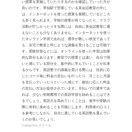
い授業を実施していたりするのかを確認していった方が
良いのです。琴似駅で営業している英会話教室の中に
は、インターネットを使った授業を展開しているところ
も多く見られます。学校の授業が長くなったり、クラブ
活動が忙しかったりする際には、自由に英会話教室に通
えないことも少なくありません。インターネットを使っ
たオンライン学習であれば、通学が難しい状況であって
も、在宅で教室と同じような講義を受けることは可能で
す。受験対策などには、オンラインを使った学習は効果
的な部分もあります。教室での授業とは違い、自分で弱
いと感じている部分を、集中的に学んでいくことが出来
るからです。英語塾での講義を受ける際には、目的に応
じたコース毎に料金の支払いを行ったり、月ごとに月謝
を支払っていったりといった感じで、都合に応じた料金
の支払い方法が提供されています。月払いでの通学であ
れば、少ない初期費用での英語学習を始めることはでき
るでしょう。英語力を高めていくことは、進学や受験の
際に有利に進めることを可能にします。利用者の口コミ
を参考にしながら、自分に適している英語塾を選んでい
くのが良いでしょう。
Categories:
スクール