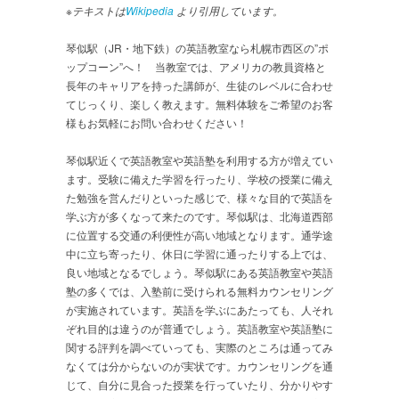
※テキストは
Wikipedia
より引用しています。
琴似駅（JR・地下鉄）の英語教室なら札幌市西区の”ポ
ップコーン”へ！ 当教室では、アメリカの教員資格と
長年のキャリアを持った講師が、生徒のレベルに合わせ
てじっくり、楽しく教えます。無料体験をご希望のお客
様もお気軽にお問い合わせください！
琴似駅近くで英語教室や英語塾を利用する方が増えてい
ます。受験に備えた学習を行ったり、学校の授業に備え
た勉強を営んだりといった感じで、様々な目的で英語を
学ぶ方が多くなって来たのです。琴似駅は、北海道西部
に位置する交通の利便性が高い地域となります。通学途
中に立ち寄ったり、休日に学習に通ったりする上では、
良い地域となるでしょう。琴似駅にある英語教室や英語
塾の多くでは、入塾前に受けられる無料カウンセリング
が実施されています。英語を学ぶにあたっても、人それ
ぞれ目的は違うのが普通でしょう。英語教室や英語塾に
関する評判を調べていっても、実際のところは通ってみ
なくては分からないのが実状です。カウンセリングを通
じて、自分に見合った授業を行っていたり、分かりやす