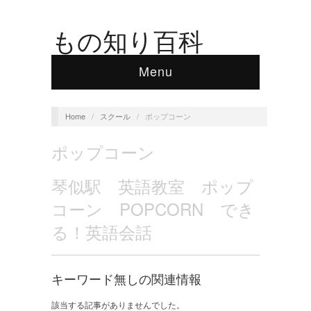
もの知り百科
Menu
Home
/
スクール
/
ポップコーン
ポップコーン
琴似駅 英語教室 ポップ
コーン POPCORN でき
る！英語会話
キーワード無しの関連情報
該当する記事がありませんでした。