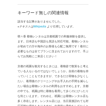
キーワード無しの関連情報
該当する記事がありませんでした。
※テキストは
Wikipedia
より引用しています。
萌々香 着物レンタルは京都祇園での和服体験を提供し
ます。日本語も中国語も英語も対応可能。着物レンタル
が初めての方や海外のお客様も心配ご無用です！着付に
必要なものは全てプランに含まれておりますので、手ぶ
らでお気軽にご来店ください！
京都の祇園を観光するときには、着物姿で散策をと考え
ている人もいるのではないでしょうか。自前の着物を持
っていくこともできますが、できるだけ荷物を少なくし
たい、着用後のクリーニングやお手入れの手間を減らし
たい場合は着物レンタルの利用をおすすめします。京都
の中でも、祇園は特に着物を着用して歩くのにぴったり
な街といえます。それゆえ、祇園には着物レンタル店も
多く存在します。レンタル店には、当日直接訪れても対
応可能な場合もありますが、出発前に予約をしておくと