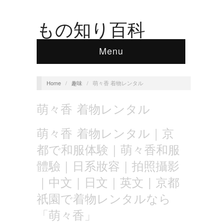
もの知り百科
Menu
Home
/
趣味
/
萌々香 着物レンタル
萌々香 着物レンタル
萌々香 着物レンタル｜京
都で和服体験｜萌々香和服
體驗｜日系妝容｜拍照攝影
｜中文｜日文｜英文 | 京都
祇園で着物レンタルなら
「萌々香」