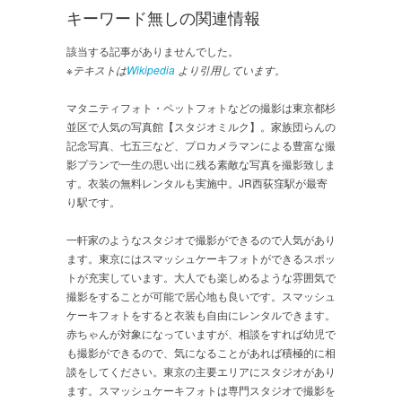
キーワード無しの関連情報
該当する記事がありませんでした。
※テキストは
Wikipedia
より引用しています。
マタニティフォト・ペットフォトなどの撮影は東京都杉
並区で人気の写真館【スタジオミルク】。家族団らんの
記念写真、七五三など、プロカメラマンによる豊富な撮
影プランで一生の思い出に残る素敵な写真を撮影致しま
す。衣装の無料レンタルも実施中。JR西荻窪駅が最寄
り駅です。
一軒家のようなスタジオで撮影ができるので人気があり
ます。東京にはスマッシュケーキフォトができるスポッ
トが充実しています。大人でも楽しめるような雰囲気で
撮影をすることが可能で居心地も良いです。スマッシュ
ケーキフォトをすると衣装も自由にレンタルできます。
赤ちゃんが対象になっていますが、相談をすれば幼児で
も撮影ができるので、気になることがあれば積極的に相
談をしてください。東京の主要エリアにスタジオがあり
ます。スマッシュケーキフォトは専門スタジオで撮影を