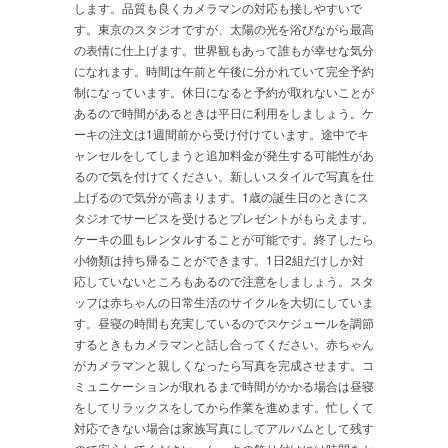
します。品質も良くカメラマンの対応も接しやすいで
す。東京のスタジオですが、太陽の光を浴びながら最高
の表情に仕上げます。世界観もあって誰もが幸せな気分
になれます。時間は午前と午後に分かれていて完全予約
制になっています。休日になると予約が取れないことが
あるので時間があるときは平日に利用をしましょう。ケ
ーキの注文は1週間前から受け付けています。途中でキ
ャンセルをしてしまうと追加料金が発生する可能性があ
るので気を付けてください。新しいスタイルで写真を仕
上げるので気分が高まります。1歳の誕生日のときにス
タジオでサービスを受けるとプレゼントがもらえます。
ケーキの皿もレンタルすることが可能です。終了したら
小物類は持ち帰ることができます。1日2組だけしか対
応していないところもあるので注意をしましょう。スタ
ッフは赤ちゃんの日常生活のサイクルを大切にしていま
す。昼寝の時間も充実しているのでスケジュールを調節
するときもカメラマンと話し合ってください。赤ちゃん
がカメラマンと親しくなったら写真を完成させます。コ
ミュニケーションが取れるまで時間がかかる場合は昼寝
をしてリラックスをしてから作業を進めます。忙しくて
対応できない場合は家族写真にしてアルバムとして残す