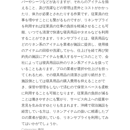
バーやシーツなどがありますが、それらのアイテムを揃
えること、及び洗濯などの管理は意外とコストがかかっ
たり、体力が必要とされたりする作業です。従業員の仕
事を増やすことにも繋がるものですが、リネンサプライ
を利用すれば従業員の仕事の負担を軽減させることも可
能、いつでも清潔で快適な寝具用品やタオルなどを利用
することができます。リネンサプライとは、寝具用品な
どのリネン系のアイテムを業者が施設に提供し、使用後
のアイテムの回収や洗濯してから、仕上げを経て再び契
約先の施設にアイテムを搬入するサービスのことで、会
社によっては寝具用品以外のリネン系アイテムを扱って
いることもあります。プロの業者が選択や仕上げを担っ
てくれるため、その寝具用品の清潔さは折り紙付きで、
施設側としては寝具用品の購入費用を抑えることがで
き、保管や管理をしないで済むので保管スペースを柔軟
に利用することも可能となります。従業員の負担が減る
ことは働きやすさにも繋がり、サービス向上への提案や
意見を生み出すゆとりも生まれます。沖縄で宿泊施設を
経営している方は、リネンアイテムの扱いに精通したプ
ロの業者が提供している、リネンサプライを利用してみ
てはいかがでしょうか。
Categories:
趣味