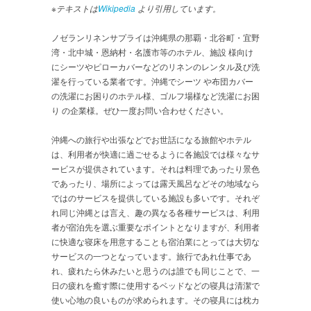
※テキストは
Wikipedia
より引用しています。
ノゼランリネンサプライは沖縄県の那覇・北谷町・宜野
湾・北中城・恩納村・名護市等のホテル、施設 様向け
にシーツやピローカバーなどのリネンのレンタル及び洗
濯を行っている業者です。沖縄でシーツ や布団カバー
の洗濯にお困りのホテル様、ゴルフ場様など洗濯にお困
り の企業様。ぜひ一度お問い合わせください。
沖縄への旅行や出張などでお世話になる旅館やホテル
は、利用者が快適に過ごせるように各施設では様々なサ
ービスが提供されています。それは料理であったり景色
であったり、場所によっては露天風呂などその地域なら
ではのサービスを提供している施設も多いです。それぞ
れ同じ沖縄とは言え、趣の異なる各種サービスは、利用
者が宿泊先を選ぶ重要なポイントとなりますが、利用者
に快適な寝床を用意することも宿泊業にとっては大切な
サービスの一つとなっています。旅行であれ仕事であ
れ、疲れたら休みたいと思うのは誰でも同じことで、一
日の疲れを癒す際に使用するベッドなどの寝具は清潔で
使い心地の良いものが求められます。その寝具には枕カ